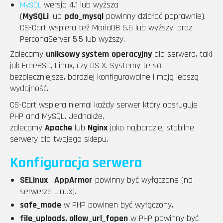
wersja 4.1 lub wyższa
MySQL
(
MySQLi
lub
pdo_mysql
powinny działać poprawnie).
CS-Cart wspiera też MariaDB 5.5 lub wyższy, oraz
PerconaServer 5.5 lub wyższy.
Zalecamy
uniksowy system
operacyjny
dla serwera, taki
jak FreeBSD, Linux, czy OS X. Systemy te są
bezpieczniejsze, bardziej konfigurowalne i mają lepszą
wydajność.
CS-Cart wspiera niemal każdy serwer który obsługuje
PHP and MySQL. Jednakże,
zalecamy
Apache
lub
Nginx
jako najbardziej stabilne
serwery dla twojego sklepu.
Konfiguracja serwera
SELinux
i
AppArmor
powinny być wyłączone (na
serwerze Linux).
safe_mode
w PHP powinen być wyłączony.
file_uploads, allow_url_fopen
w PHP powinny być