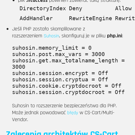
plik
.htaccess
powinien zawierać taką strukturę:
DirectoryIndex
Deny
Allow
AddHandler
RewriteEngine
Rewrit
Jeśli PHP zostało skomplilowane z
rozszerzeniem
, skonfiguruj je w pliku
php.ini
:
Suhosin
suhosin.memory_limit = 0

suhosin.post.max_vars = 3000

suhosin.get.max_totalname_length = 
3000

suhosin.session.encrypt = Off

suhosin.session.cryptua = Off

suhosin.cookie.cryptdocroot = Off

Suhosin to rozszerzenie bezpieczeństwa dla PHP.
Może jednak powodować
w CS-Cart/Multi-
błędy
Vendor.
Zalecenia architektów CS-Cart