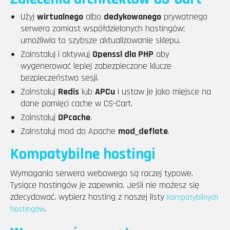
Użyj
wirtualnego
albo
dedykowanego
prywatnego
serwera zamiast współdzielonych hostingów;
umożliwia to szybsze aktualizowanie sklepu.
Zainstaluj i aktywuj
Openssl dla PHP
aby
wygenerować lepiej zabezpieczone klucze
bezpieczeństwa sesji.
Zainstaluj
Redis
lub
APCu
i ustaw je jako miejsce na
dane pamięci cache w CS-Cart.
Zainstaluj
OPcache
.
Zainstaluj mod do Apache
mod_deflate
.
Kompatybilne hostingi
Wymagania serwera webowego są raczej typowe.
Tysiące hostingów je zapewnia. Jeśli nie możesz się
zdecydować, wybierz hosting z naszej listy
kompatybilnych
.
hostingów