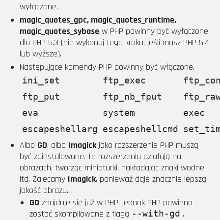
wyłączone.
magic_quotes_gpc, magic_quotes_runtime,
magic_quotes_sybase
w PHP powinny być wyłączone
dla PHP 5.3 (nie wykonuj tego kroku, jeśli masz PHP 5.4
lub wyższe).
Następujące komendy PHP powinny być włączone.
ini_set
ftp_exec
ftp_co
ftp_put
ftp_nb_fput
ftp_ra
eva
system
exec
escapeshellarg
escapeshellcmd
set_ti
Albo
GD
, albo
Imagick
jako rozszerzenie PHP muszą
być zainstalowane. Te rozszerzenia działają na
obrazach, tworząc miniaturki, nakładając znaki wodne
itd. Zalecamy
Imagick
, ponieważ daje znacznie lepszą
jakość obrazu.
GD
znajduje się już w PHP, jednak PHP powinno
zostać skompilowane z flagą
--with-gd
.