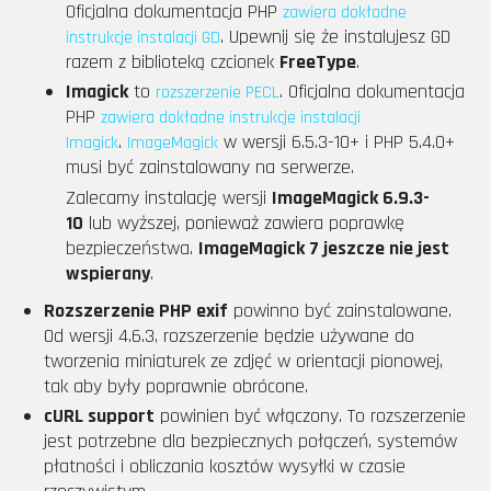
Oficjalna dokumentacja PHP
zawiera dokładne
. Upewnij się że instalujesz GD
instrukcje instalacji GD
razem z biblioteką czcionek
FreeType
.
Imagick
to
. Oficjalna dokumentacja
rozszerzenie PECL
PHP
zawiera dokładne instrukcje instalacji
.
w wersji 6.5.3-10+ i PHP 5.4.0+
Imagick
ImageMagick
musi być zainstalowany na serwerze.
Zalecamy instalację wersji
ImageMagick 6.9.3-
10
lub wyższej, ponieważ zawiera poprawkę
bezpieczeństwa.
ImageMagick 7 jeszcze nie jest
wspierany
.
Rozszerzenie PHP exif
powinno być zainstalowane.
Od wersji 4.6.3, rozszerzenie będzie używane do
tworzenia miniaturek ze zdjęć w orientacji pionowej,
tak aby były poprawnie obrócone.
cURL support
powinien być włączony. To rozszerzenie
jest potrzebne dla bezpiecznych połączeń, systemów
płatności i obliczania kosztów wysyłki w czasie